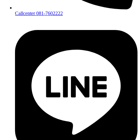
Callcenter 081-7602222